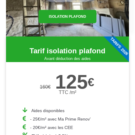
ISOLATION PLAFOND
TARIFS 2026
Tarif isolation plafond
Avant déduction des aides
125
€
160
€
TTC /m²
Aides disponibles
- 25€/m² avec Ma Prime Renov'
- 20€/m² avec les CEE