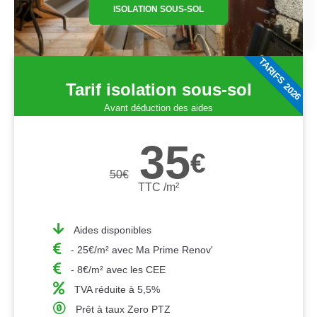
ISOLATION SOUS-SOL
TARIFS 2026
Tarif isolation sous-sol
Avant déduction des aides
35
€
50
€
TTC /m²
Aides disponibles
- 25€/m² avec Ma Prime Renov'
- 8€/m² avec les CEE
TVA réduite à 5,5%
Prêt à taux Zero PTZ