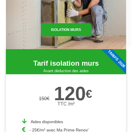
ISOLATION MURS
TARIFS 2026
Tarif isolation murs
Avant déduction des aides
120
€
150
€
TTC /m²
Aides disponibles
- 25€/m² avec Ma Prime Renov'