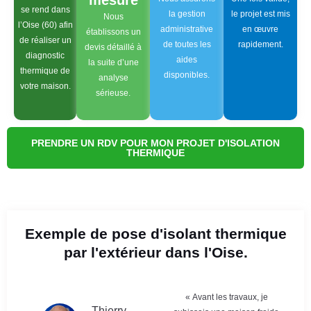
mesure
se rend dans
la gestion
le projet est mis
Nous
l’Oise (60) afin
administrative
en œuvre
établissons un
de réaliser un
de toutes les
rapidement.
devis détaillé à
diagnostic
aides
la suite d’une
thermique de
disponibles.
analyse
votre maison.
sérieuse.
PRENDRE UN RDV POUR MON PROJET D'ISOLATION
THERMIQUE
Exemple de pose d'isolant thermique
par l'extérieur dans l'Oise.
« Avant les travaux, je
Thierry