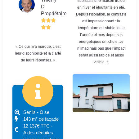
subissais une maison froide
D
en hiver et étouffante en été.
Propriétaire
Depuis l’isolation, le contraste
est impressionnant : la
température est stable toute
l’année et mes dépenses
énergétiques ont chuté. Je
« Ce qui m’a marqué, c’est
n’imaginais pas que l’impact
leur disponibilité et la clarté
serait aussi rapide et aussi
de leurs réponses. »
visible. »
Senlis - Oise
143 m² de façade
12 137€ TTC -
Aides déduites