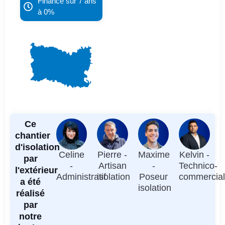
Financé sur 7 ans
à 0%
Ce
chantier
d'isolation
Celine
Pierre -
Maxime
Kelvin -
par
-
Artisan
-
Technico-
l'extérieur
Administratif
isolation
Poseur
commercia
a été
isolation
réalisé
par
notre