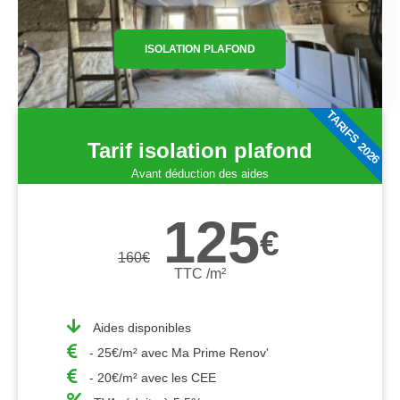
ISOLATION PLAFOND
TARIFS 2026
Tarif isolation plafond
Avant déduction des aides
125
€
160
€
TTC /m²
Aides disponibles
- 25€/m² avec Ma Prime Renov'
- 20€/m² avec les CEE