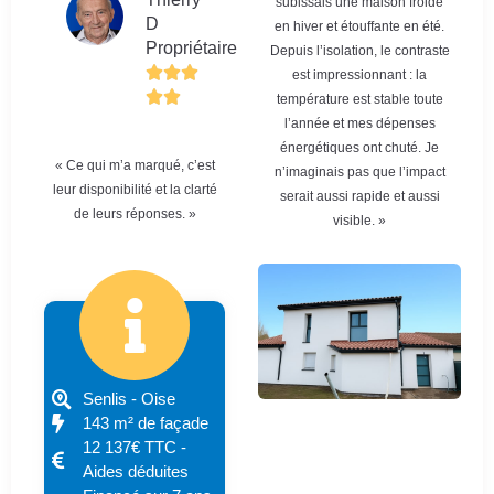
subissais une maison froide
D
en hiver et étouffante en été.
Propriétaire
Depuis l’isolation, le contraste
est impressionnant : la
température est stable toute
l’année et mes dépenses
énergétiques ont chuté. Je
« Ce qui m’a marqué, c’est
n’imaginais pas que l’impact
leur disponibilité et la clarté
serait aussi rapide et aussi
de leurs réponses. »
visible. »
Senlis - Oise
143 m² de façade
12 137€ TTC -
Aides déduites