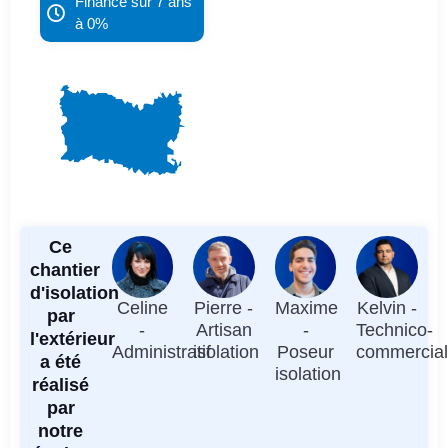
Financé sur 7 ans
à 0%
Ce
chantier
d'isolation
Celine
Pierre -
Maxime
Kelvin -
par
-
Artisan
-
Technico-
l'extérieur
Administratif
isolation
Poseur
commercia
a été
isolation
réalisé
par
notre