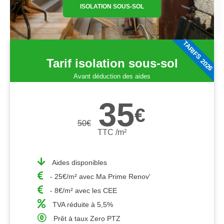
ISOLATION SOUS-SOL
TARIFS 2026
Tarif isolation sous-sol
Avant déduction des aides
35
€
50
€
TTC /m²
Aides disponibles
- 25€/m² avec Ma Prime Renov'
- 8€/m² avec les CEE
TVA réduite à 5,5%
Prêt à taux Zero PTZ