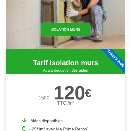
ISOLATION MURS
TARIFS 2026
Tarif isolation murs
Avant déduction des aides
120
€
150
€
TTC /m²
Aides disponibles
- 25€/m² avec Ma Prime Renov'