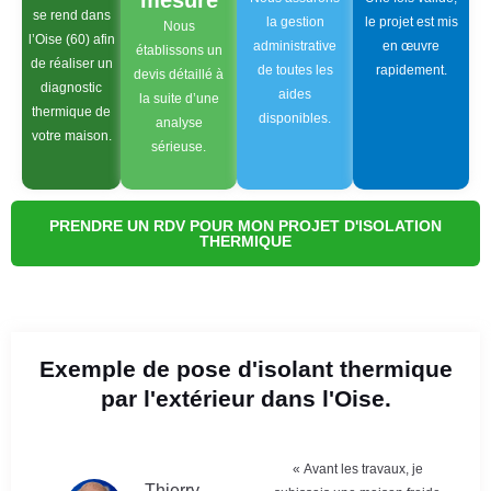
mesure
se rend dans
la gestion
le projet est mis
Nous
l’Oise (60) afin
administrative
en œuvre
établissons un
de réaliser un
de toutes les
rapidement.
devis détaillé à
diagnostic
aides
la suite d’une
thermique de
disponibles.
analyse
votre maison.
sérieuse.
PRENDRE UN RDV POUR MON PROJET D'ISOLATION
THERMIQUE
Exemple de pose d'isolant thermique
par l'extérieur dans l'Oise.
« Avant les travaux, je
Thierry