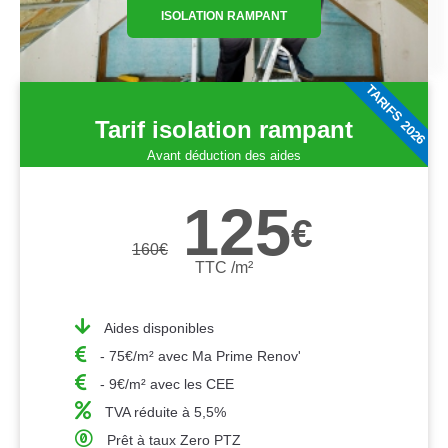
ISOLATION RAMPANT
TARIFS 2026
Tarif isolation rampant
Avant déduction des aides
125
€
160
€
TTC /m²
Aides disponibles
- 75€/m² avec Ma Prime Renov'
- 9€/m² avec les CEE
TVA réduite à 5,5%
Prêt à taux Zero PTZ