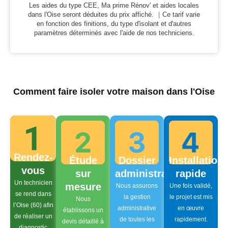
Les aides du type CEE, Ma prime Rénov' et aides locales
dans l'Oise seront déduites du prix affiché. ｜Ce tarif varie
en fonction des finitions, du type d'isolant et d'autres
paramètres déterminés avec l'aide de nos techniciens.
Comment faire isoler votre maison dans l'Oise
Rendez-
Étude
Dossier
Installation
vous
sur
administratif
rapide
Un technicien
mesure
Nous assurons
Une fois validé,
se rend dans
la gestion
le projet est mis
Nous
l’Oise (60) afin
administrative
en œuvre
établissons un
de réaliser un
de toutes les
rapidement.
devis détaillé à
diagnostic