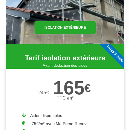
ISOLATION EXTÉRIEURE
TARIFS 2026
Tarif isolation extérieure
Avant déduction des aides
165
€
245
€
TTC /m²
Aides disponibles
- 75€/m² avec Ma Prime Renov'