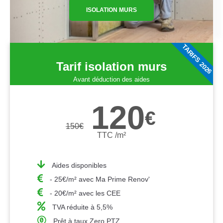
ISOLATION MURS
TARIFS 2026
Tarif isolation murs
Avant déduction des aides
120
€
150
€
TTC /m²
Aides disponibles
- 25€/m² avec Ma Prime Renov'
- 20€/m² avec les CEE
TVA réduite à 5,5%
Prêt à taux Zero PTZ