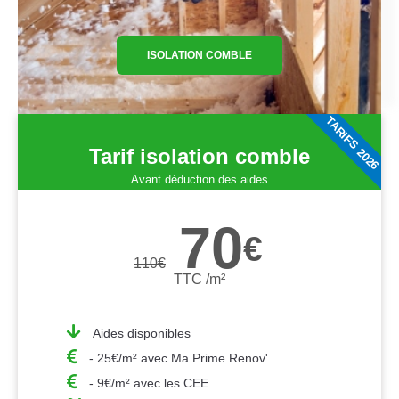
ISOLATION COMBLE
TARIFS 2026
Tarif isolation comble
Avant déduction des aides
70
€
110
€
TTC /m²
Aides disponibles
- 25€/m² avec Ma Prime Renov'
- 9€/m² avec les CEE