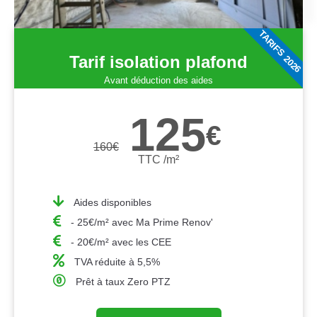
TARIFS 2026
Tarif isolation plafond
Avant déduction des aides
125
€
160
€
TTC /m²
Aides disponibles
- 25€/m² avec Ma Prime Renov'
- 20€/m² avec les CEE
TVA réduite à 5,5%
Prêt à taux Zero PTZ