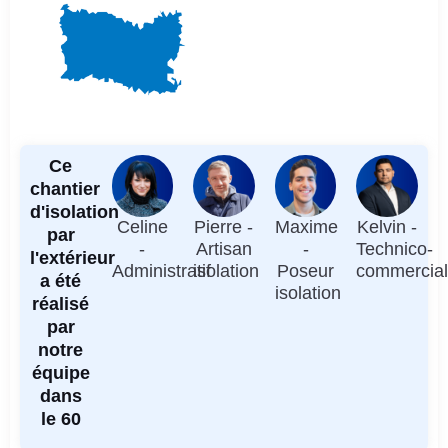
Ce
chantier
d'isolation
Celine
Pierre -
Maxime
Kelvin -
par
-
Artisan
-
Technico-
l'extérieur
Administratif
isolation
Poseur
commercia
a été
isolation
réalisé
par
notre
équipe
dans
le 60